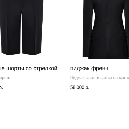
е шорты со стрелкой
пиджак френч
ерсть
Пиджак застегивается на магн
кнопки, воротник раскрывается
р.
58 000
р.
отложной