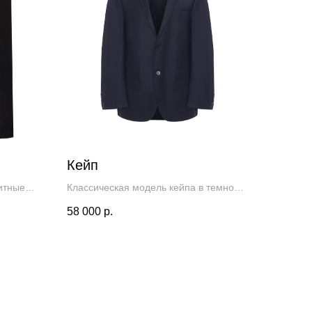
Кейп
итные
Классическая модель кейпа в темно
 как
синем цвете. Идеально держит форму.
58 000
р.