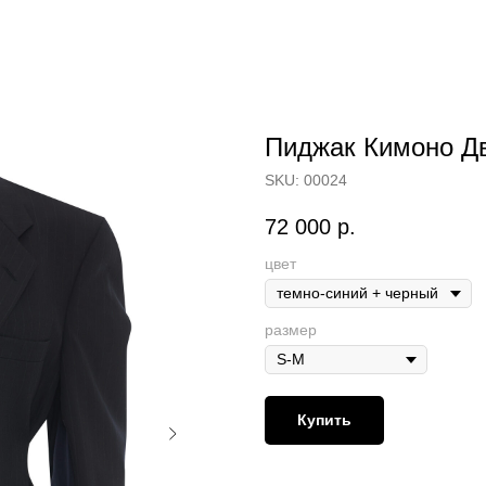
Пиджак Кимоно Д
SKU:
00024
72 000
р.
цвет
размер
Купить