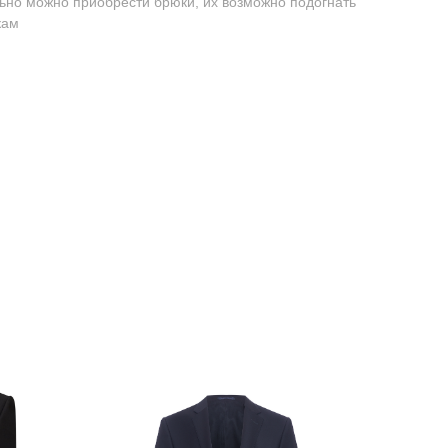
льно можно приобрести брюки, их возможно подогнать
кам