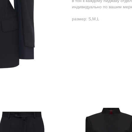
в тон к каждому пиджаку отде
индивидуально по вашим мер
размер: S,M,L