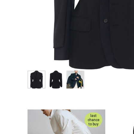
last
chance
to buy