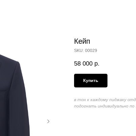
Кейп
SKU:
00029
58 000
р.
Купить
в тон к каждому пиджаку от
подогнать индивидуально по