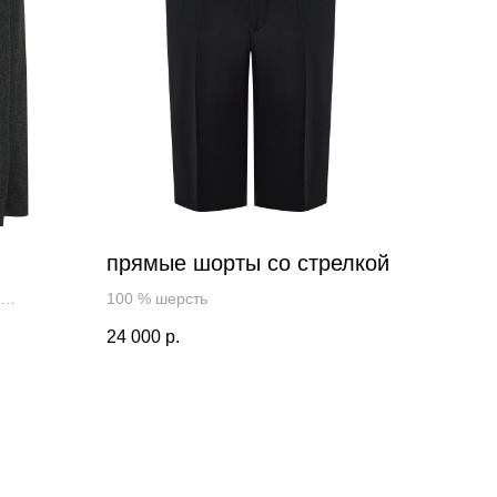
прямые шорты со стрелкой
100 % шерсть
24 000
р.
диган