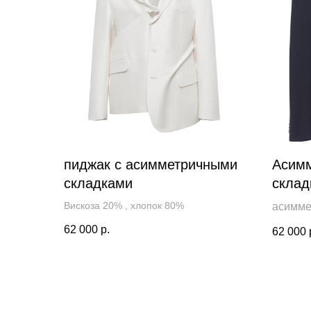
пиджак с асимметричными
Асимм
складками
склад
Вискоза 20% , хлопок 80%
асимме
застежк
62 000
р.
62 000
застег
молнию.