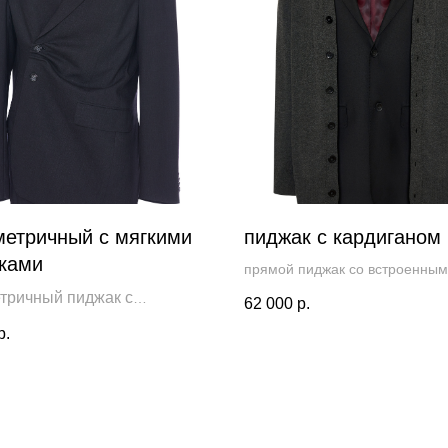
етричный с мягкими
пиджак с кардиганом
ками
прямой пиджак со встроенным
кардиганом, рукава пиджака
тричный пиджак с
62 000
р.
сохранены, так что рукава кар
ой в складку. Пройма
можно подвернуть
р.
ивается на потайную
 Может носиться как кейп.