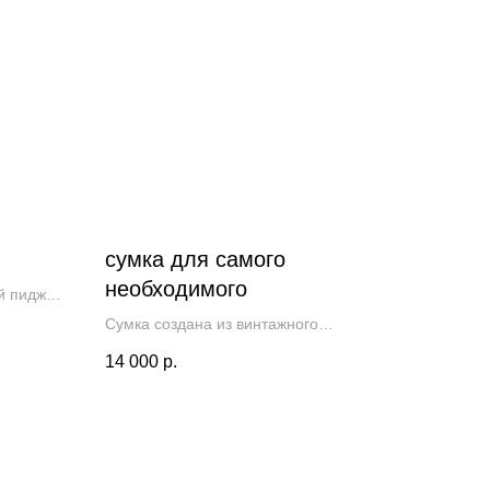
сумка для самого
необходимого
й пиджак
Сумка создана из винтажного
шелкового галстука. Микро размер для
14 000
р.
необходимого : телефон, ключи и
банковскую карту.