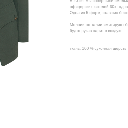
В 2019г. мы совершили смелый
офицерских кителей 60х годов.
Одна из 5 форм, ставших бес
Молнии по талии имитируют б
будто рукав парит в воздухе.
ткань: 100 % суконная шерсть