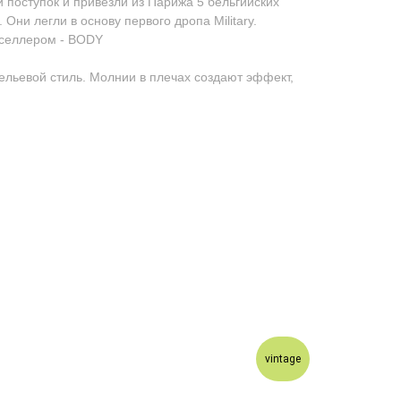
 поступок и привезли из Парижа 5 бельгийских
 Они легли в основу первого дропа Military.
тселлером - BODY
ельевой стиль. Молнии в плечах создают эффект,
vintage