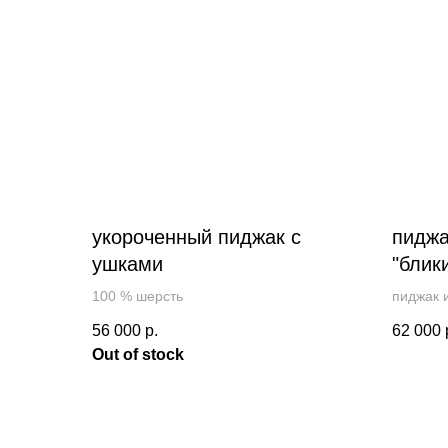
укороченный пиджак с
пиджа
ушками
"блик
100 % шерсть
пиджак и
костюмн
56 000
р.
62 000
Out of stock