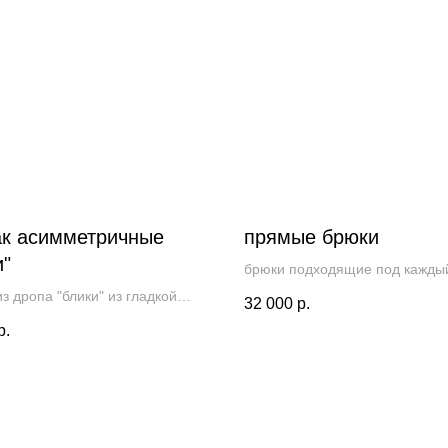
к асимметричные
прямые брюки
и"
брюки подходящие под кажды
в дропе
з дропа "блики" из гладкой
32 000
р.
ой ткани
р.