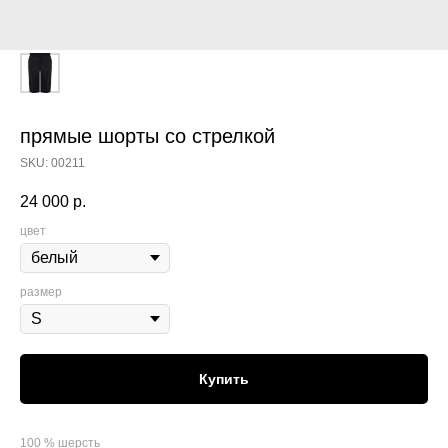
прямые шорты со стрелкой
SKU:
00211
24 000
р.
цвет
размер
Купить
100 % шерсть